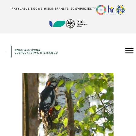
IRK
SYLABUS SGGW
E-HMS
INTRANET
E-SGGW
PROJEKTY
SZKOŁA GŁÓWNA
GOSPODARSTWA WIEJSKIEGO