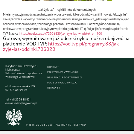
„Jak żyje las” – cykl filmów dokumentalnych
Mieliśmy przyjemność uczestniczenia w postawaniu kilku odcinków serii filmowej „Jak żyje las”
zawiązanych z wykorzystaniem drewna jako uniwersalnego surowca, gdzie opowiadamy o jego
cechach, właściwościach, technologii przerobu i zastosowaniu. Poszczególne odcinki są
emitowane w programie edukacyjnym w piątki o godzinie 17-ej. Więcej informacji na platformie
TVP Nauka:
https://nauka.tvp.pl/73204530/jak-zyje-las-w-piatek-o-1700
Gotowe, wyemitowane już odcinki cyklu można obejrzeć na
platformie VOD TVP:
https://vod.tvp.pl/programy,88/jak-
zyje-las-odcinki,796029
Instytut Nauk Drzewnych i
KONTAKT
Meblarstwa
POLITYKA PRYWATNOŚCI
Szkoła Główna Gospodarstwa
Wiejskiego w Warszawie
DEKLARACJA DOSTĘPNOŚCI
POCZTA PRACOWNICZA
ul. Nowoursynowska 159
INTRANET
02-776 Warszawa
tel.
+48 22 59 38 501
e-mail:
indm@sggw.edu.pl
© 1816–2026 SGGW — ALL RIGHTS RESERVED